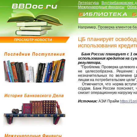
Литература
Внутрибанковские 
Международные финансы
Обра
Например,
Проверка клиентов б
ЦБ планирует освобод
ПРОСМОТР НОВОСТИ
использования кредит
Банк России планирует с 1 ок
использования кредитов на сум
регулятора.
"Проблема: Проверка целевого и
не целесообразна. Решение: 
незначительных по величине (
лицам на потребительские цели", 
Отмечается, что норма вступит 
ссудам. Банк России поясняет,
снизит операционную нагрузку н
Источник:
АЭИ Прайм
https://1