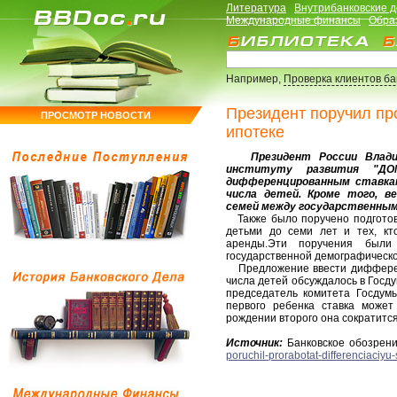
Литература
Внутрибанковские 
Международные финансы
Обра
Например,
Проверка клиентов б
Президент поручил пр
ПРОСМОТР НОВОСТИ
ипотеке
Президент России Владими
институту развития "ДО
дифференцированным ставкам
числа детей. Кроме того, в
семей между государственными
Также было поручено подготов
детьми до семи лет и тех, кт
аренды.Эти поручения был
государственной демографическо
Предложение ввести дифференц
числа детей обсуждалось в Госду
председатель комитета Госдум
первого ребенка ставка может
рождении второго она сократится 
Источник:
Банковское обозрен
poruchil-prorabotat-differenciaciyu