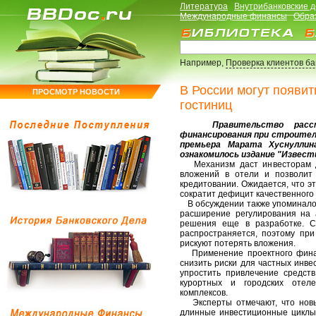
Литература
Внутрибанковские 
Международные финансы
Обра
Например,
Проверка клиентов б
В России могут появит
ПРОСМОТР НОВОСТИ
гостиниц
Правительство рассматр
финансирования при строитель
премьера Марата Хуснуллин
ознакомилось издание "Извест
Механизм даст инвесторам до
вложений в отели и позволит 
кредитовании. Ожидается, что эт
сократит дефицит качественного
В обсуждении также упоминало
расширение регулирования на 
решения еще в разработке. С
распространяется, поэтому при
рискуют потерять вложения.
Применение проектного финанс
снизить риски для частных инве
упростить привлечение средст
курортных и городских отеле
комплексов.
Эксперты отмечают, что новые
длинные инвестиционные циклы 