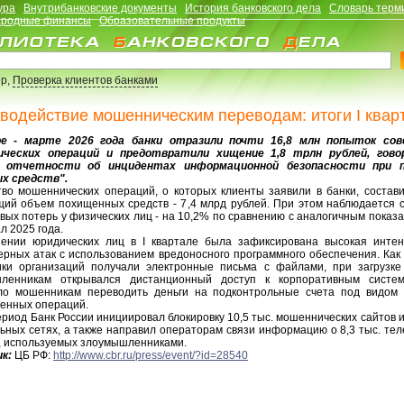
ура
Внутрибанковские документы
История банковского дела
Словарь терм
родные финансы
Образовательные продукты
р,
Проверка клиентов банками
водействие мошенническим переводам: итоги I квар
ре - марте 2026 года банки отразили почти 16,8 млн попыток сов
ических операций и предотвратили хищение 1,8 трлн рублей, гово
е отчетности об инцидентах информационной безопасности при п
х средств".
тво мошеннических операций, о которых клиенты заявили в банки, состави
бщий объем похищенных средств - 7,4 млрд рублей. При этом наблюдается 
ых потерь у физических лиц - на 10,2% по сравнению с аналогичным показ
ал 2025 года.
ении юридических лиц в I квартале была зафиксирована высокая интен
ерных атак с использованием вредоносного программного обеспечения. Как 
ики организаций получали электронные письма с файлами, при загрузке
ленникам открывался дистанционный доступ к корпоративным систе
ло мошенникам переводить деньги на подконтрольные счета под видом
венных операций.
ериод Банк России инициировал блокировку 10,5 тыс. мошеннических сайтов 
льных сетях, а также направил операторам связи информацию о 8,3 тыс. те
, используемых злоумышленниками.
к:
ЦБ РФ:
http://www.cbr.ru/press/event/?id=28540