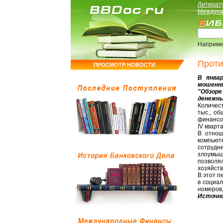
Литерат
Междуна
Наприме
Проти
ПРОСМОТР НОВОСТИ
В янва
мошенн
"Обзор
денежны
Количес
тыс., о
финансов
IV кварт
В отнош
компьют
сотрудн
злоумыш
позволя
хозяйст
В этот п
в социа
номеров
Источни