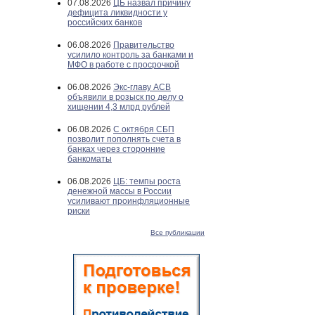
07.08.2026
ЦБ назвал причину
дефицита ликвидности у
российских банков
06.08.2026
Правительство
усилило контроль за банками и
МФО в работе с просрочкой
06.08.2026
Экс-главу АСВ
объявили в розыск по делу о
хищении 4,3 млрд рублей
06.08.2026
С октября СБП
позволит пополнять счета в
банках через сторонние
банкоматы
06.08.2026
ЦБ: темпы роста
денежной массы в России
усиливают проинфляционные
риски
Все публикации