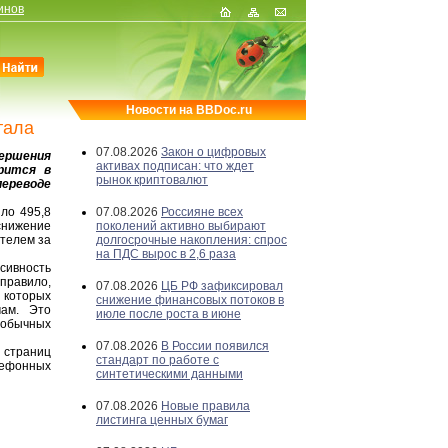
инов
Новости на BBDoc.ru
тала
07.08.2026
Закон о цифровых
ершения
активах подписан: что ждет
рится в
рынок криптовалют
ереводе
ло 495,8
07.08.2026
Россияне всех
снижение
поколений активно выбирают
ателем за
долгосрочные накопления: спрос
на ПДС вырос в 2,6 раза
сивность
правило,
07.08.2026
ЦБ РФ зафиксировал
 которых
снижение финансовых потоков в
мам. Это
июле после роста в июне
 обычных
07.08.2026
В России появился
и страниц
стандарт по работе с
лефонных
синтетическими данными
07.08.2026
Новые правила
листинга ценных бумаг