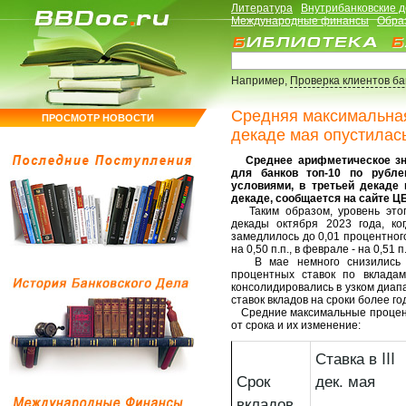
Литература
Внутрибанковские 
Международные финансы
Обра
Например,
Проверка клиентов б
Средняя максимальная 
ПРОСМОТР НОВОСТИ
декаде мая опустилас
Среднее арифметическое зна
для банков топ-10 по рубл
условиями, в третьей декаде 
декаде, сообщается на сайте Ц
Таким образом, уровень этого
декады октября 2023 года, ко
замедлилось до 0,01 процентного 
на 0,50 п.п., в феврале - на 0,51 п.
В мае немного снизились то
процентных ставок по вкладам 
консолидировались в узком диап
ставок вкладов на сроки более го
Средние максимальные процентны
от срока и их изменение:
Ставка в III
Срок
дек. мая
вкладов