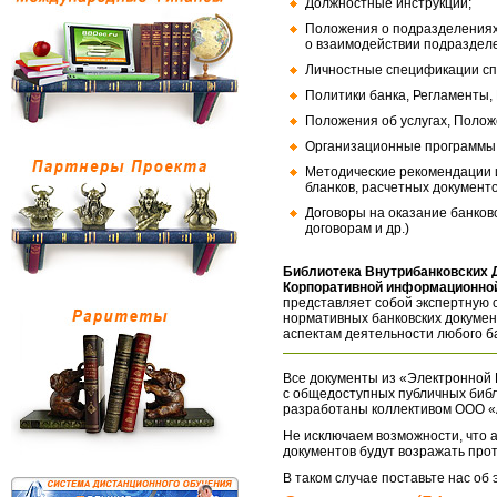
Должностные инструкции;
Положения о подразделениях
о взаимодействии подраздел
Личностные спецификации сп
Политики банка, Регламенты,
Положения об услугах, Полож
Организационные программы, 
Методические рекомендации и
бланков, расчетных документо
Договоры на оказание банков
договорам и др.)
Библиотека Внутрибанковских 
Корпоративной информационной
представляет собой экспертную 
нормативных банковских докумен
аспектам деятельности любого б
Все документы из «Электронной 
с общедоступных публичных библ
разработаны коллективом ООО «
Не исключаем возможности, что а
документов будут возражать про
В таком случае поставьте нас об