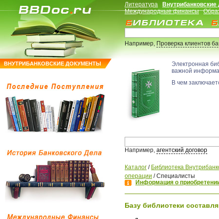
Литература
Внутрибанковские
Международные финансы
Обра
Например,
Проверка клиентов б
ВНУТРИБАНКОВСКИЕ ДОКУМЕНТЫ
Электронная би
важной информ
В чем заключаетс
Например,
агентский договор
Каталог
/
Библиотека Внутрибанк
операции
/
Специалисты
Информация о приобретении
Базу библиотеки составля