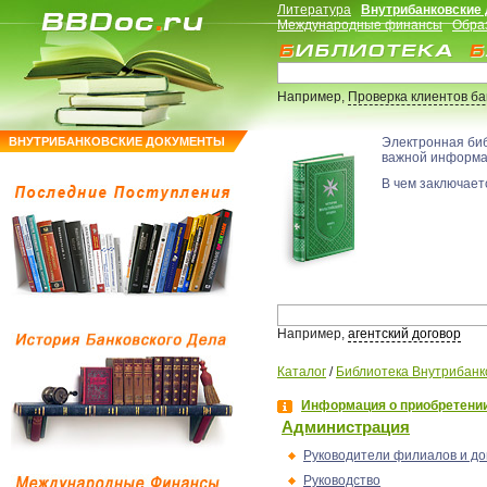
Литература
Внутрибанковские
Международные финансы
Обра
Например,
Проверка клиентов б
ВНУТРИБАНКОВСКИЕ ДОКУМЕНТЫ
Электронная би
важной информ
В чем заключаетс
Например,
агентский договор
Каталог
/
Библиотека Внутрибанк
Информация о приобретении
Администрация
Руководители филиалов и до
Руководство