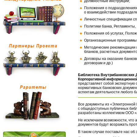
Должностные инструкции;
Положения о подразделениях
о взаимодействии подраздел
Личностные спецификации сп
Политики банка, Регламенты,
Положения об услугах, Полож
Организационные программы, 
Методические рекомендации и
бланков, расчетных документо
Договоры на оказание банков
договорам и др.)
Библиотека Внутрибанковских 
Корпоративной информационной
представляет собой экспертную 
нормативных банковских докумен
аспектам деятельности любого б
Все документы из «Электронной 
с общедоступных публичных библ
разработаны коллективом ООО «
Не исключаем возможности, что а
документов будут возражать про
В таком случае поставьте нас об