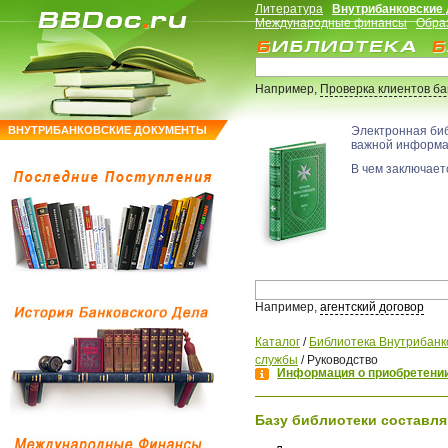
Литература
Внутрибанковские
Международные финансы
Обра
Например,
Проверка клиентов б
ВНУТРИБАНКОВСКИЕ ДОКУМЕНТЫ
Электронная би
важной информ
В чем заключаетс
Например,
агентский договор
Каталог
/
Библиотека Внутрибанк
службы
/
Руководство
Информация о приобретении
Базу библиотеки составля