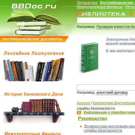
Литература
Внутрибанковские
Международные финансы
Обра
Например,
Проверка клиентов б
ВНУТРИБАНКОВСКИЕ ДОКУМЕНТЫ
Электронная би
важной информ
В чем заключаетс
Например,
агентский договор
Каталог
/
Библиотека Внутрибанк
службы безопасности
Информация о приобретении
Руководство
Должностная инструкция нач
службы безопасности