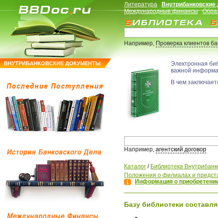
Литература
Внутрибанковские
Международные финансы
Обра
Например,
Проверка клиентов б
ВНУТРИБАНКОВСКИЕ ДОКУМЕНТЫ
Электронная би
важной информ
В чем заключаетс
Например,
агентский договор
Каталог
/
Библиотека Внутрибанк
Положения о филиалах и предст
Информация о приобретении
Базу библиотеки составля