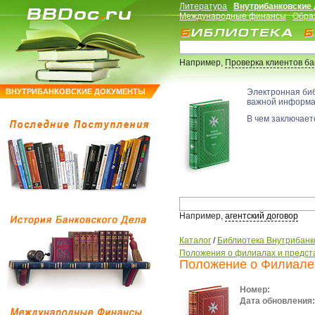
Литература
Внутрибанковские
Международные финансы
Обра
Например,
Проверка клиентов б
ВНУТРИБАНКОВСКИЕ ДОКУМЕНТЫ
Электронная би
важной информ
В чем заключаетс
Например,
агентский договор
Каталог
/
Библиотека Внутрибанк
Положения о филиалах и предст
Положение о Филиале
Номер:
Дата обновления: