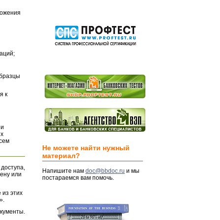
ложения
аций;
Образцы
я к
и
их
всем
Не можете найти нужный
материал?
 доступа,
Напишите нам
doc@bbdoc.ru
и мы
ену или
постараемся вам помочь.
 из этих
».
окументы.