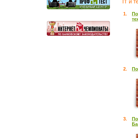
IT и 
1.
По
те
2.
По
3.
По
Ба