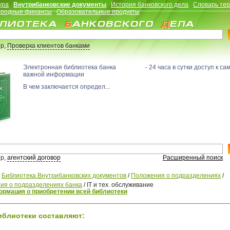
ура
Внутрибанковские документы
История банковского дела
Словарь те
родные финансы
Образовательные продукты
р,
Проверка клиентов банками
Электронная библиотека банка - 24 часа в сутки доступ к са
важной информации
В чем заключается определ...
р,
агентский договор
Расширенный поиск
/
Библиотека Внутрибанковских документов
/
Положения о подразделениях
/
ия о подразделениях банка
/
IT и тех. обслуживание
рмация о приобретении всей библиотеки
иблиотеки составляют: