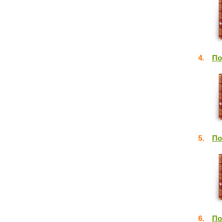
4.
По
5.
По
6.
По