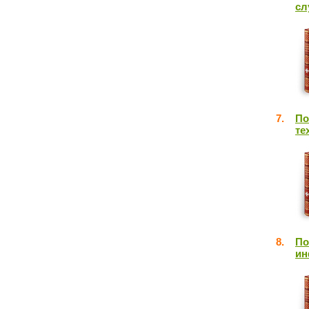
сл
7.
По
те
8.
По
ин