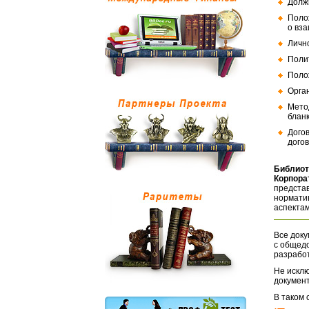
Долж
Поло
о вз
Личн
Поли
Поло
Орга
Мето
бланк
Дого
догов
Библиот
Корпора
представ
норматив
аспектам
Все доку
с общед
разрабо
Не исклю
документ
В таком 