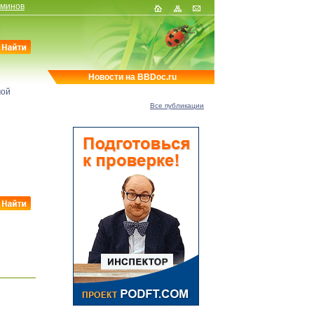
рминов
Новости на BBDoc.ru
мой
Все публикации