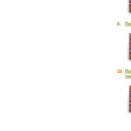
9.
По
10.
По
те