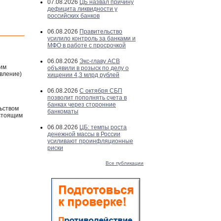
07.08.2026
ЦБ назвал причину
дефицита ликвидности у
российских банков
06.08.2026
Правительство
усилило контроль за банками и
МФО в работе с просрочкой
06.08.2026
Экс-главу АСВ
ним
объявили в розыск по делу о
вление)
хищении 4,3 млрд рублей
06.08.2026
С октября СБП
позволит пополнять счета в
банках через сторонние
льством
банкоматы
астоящим
06.08.2026
ЦБ: темпы роста
денежной массы в России
усиливают проинфляционные
риски
Все публикации