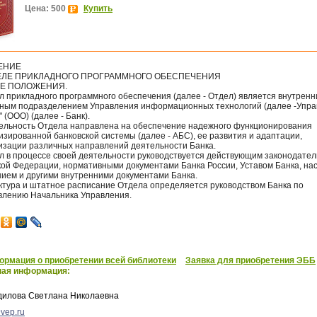
Цена: 500
Купить
ЕНИЕ
ЕЛЕ ПРИКЛАДНОГО ПРОГРАММНОГО ОБЕСПЕЧЕНИЯ
ИЕ ПОЛОЖЕНИЯ.
л прикладного программного обеспечения (далее - Отдел) является внутрен
рным подразделением Управления информационных технологий (далее -Упра
" (ООО) (далее - Банк).
тельность Отдела направлена на обеспечение надежного функционирования
зированной банковской системы (далее - АБС), ее развития и адаптации,
изации различных направлений деятельности Банка.
ел в процессе своей деятельности руководствуется действующим законодате
кой Федерации, нормативными документами Банка России, Уставом Банка, н
ием и другими внутренними документами Банка.
уктура и штатное расписание Отдела определяется руководством Банка по
влению Начальника Управления.
рмация о приобретении всей библиотеки
Заявка для приобретения ЭББ
ная информация:
дилова Светлана Николаевна
vep.ru