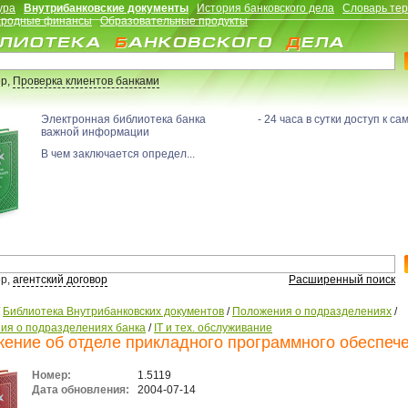
ура
Внутрибанковские документы
История банковского дела
Словарь те
родные финансы
Образовательные продукты
р,
Проверка клиентов банками
Электронная библиотека банка - 24 часа в сутки доступ к са
важной информации
В чем заключается определ...
р,
агентский договор
Расширенный поиск
/
Библиотека Внутрибанковских документов
/
Положения о подразделениях
/
ия о подразделениях банка
/
IT и тех. обслуживание
ение об отделе прикладного программного обеспеч
Номер:
1.5119
Дата обновления:
2004-07-14