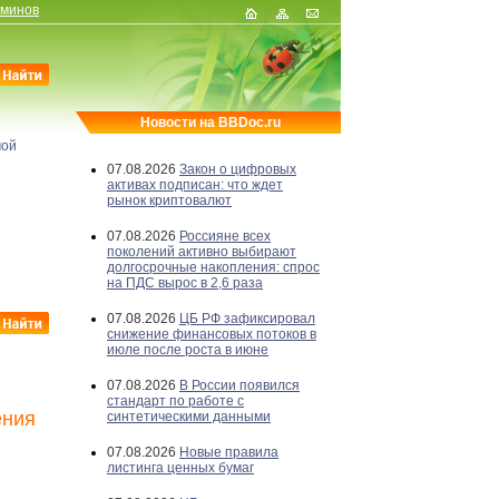
рминов
Новости на BBDoc.ru
мой
07.08.2026
Закон о цифровых
активах подписан: что ждет
рынок криптовалют
07.08.2026
Россияне всех
поколений активно выбирают
долгосрочные накопления: спрос
на ПДС вырос в 2,6 раза
07.08.2026
ЦБ РФ зафиксировал
снижение финансовых потоков в
июле после роста в июне
07.08.2026
В России появился
стандарт по работе с
ения
синтетическими данными
07.08.2026
Новые правила
листинга ценных бумаг