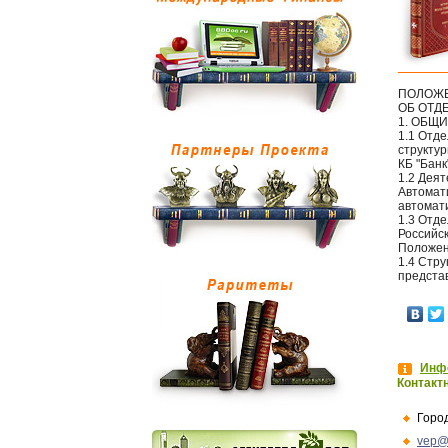
ПОЛОЖ
ОБ ОТД
1. ОБЩ
1.1 Отде
структу
КБ "Банк
1.2 Дея
Автомати
автомат
1.3 Отд
Российс
Положен
1.4 Стр
предста
Инфо
Контакт
Горо
vep@