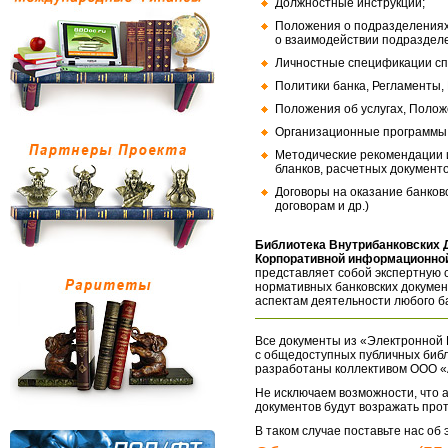
Должностные инструкции;
Положения о подразделениях
о взаимодействии подраздел
Личностные спецификации сп
Политики банка, Регламенты,
Положения об услугах, Полож
Организационные программы, 
Методические рекомендации и
бланков, расчетных документо
Договоры на оказание банков
договорам и др.)
Библиотека Внутрибанковских 
Корпоративной информационной
представляет собой экспертную 
нормативных банковских докумен
аспектам деятельности любого б
Все документы из «Электронной 
с общедоступных публичных библ
разработаны коллективом ООО «
Не исключаем возможности, что а
документов будут возражать про
В таком случае поставьте нас об