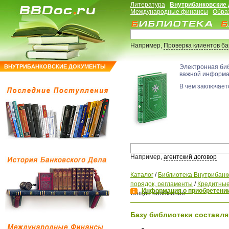
Литература
Внутрибанковские
Международные финансы
Обра
Например,
Проверка клиентов б
ВНУТРИБАНКОВСКИЕ ДОКУМЕНТЫ
Электронная би
важной информ
В чем заключаетс
Например,
агентский договор
Каталог
/
Библиотека Внутрибанк
порядок, регламенты
/
Кредитные
Информация о приобретении
Общие положения
Базу библиотеки составля