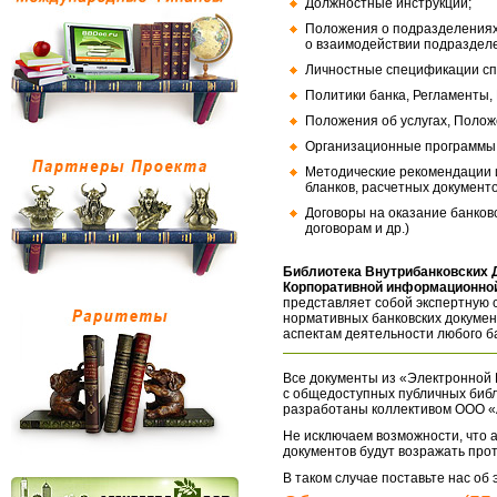
Должностные инструкции;
Положения о подразделениях
о взаимодействии подраздел
Личностные спецификации сп
Политики банка, Регламенты,
Положения об услугах, Полож
Организационные программы, 
Методические рекомендации и
бланков, расчетных документо
Договоры на оказание банков
договорам и др.)
Библиотека Внутрибанковских 
Корпоративной информационной
представляет собой экспертную 
нормативных банковских докумен
аспектам деятельности любого б
Все документы из «Электронной 
с общедоступных публичных библ
разработаны коллективом ООО «
Не исключаем возможности, что а
документов будут возражать про
В таком случае поставьте нас об