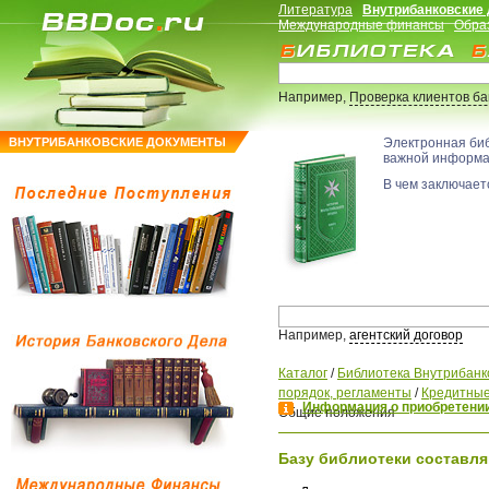
Литература
Внутрибанковские
Международные финансы
Обра
Например,
Проверка клиентов б
ВНУТРИБАНКОВСКИЕ ДОКУМЕНТЫ
Электронная би
важной информ
В чем заключаетс
Например,
агентский договор
Каталог
/
Библиотека Внутрибанк
порядок, регламенты
/
Кредитные
Информация о приобретении
Общие положения
Базу библиотеки составля