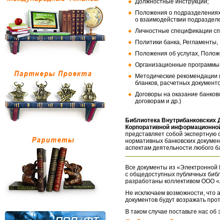
Должностные инструкции;
Положения о подразделениях
о взаимодействии подраздел
Личностные спецификации сп
Политики банка, Регламенты,
Положения об услугах, Полож
Организационные программы, 
Методические рекомендации и
бланков, расчетных документо
Договоры на оказание банков
договорам и др.)
Библиотека Внутрибанковских 
Корпоративной информационной
представляет собой экспертную 
нормативных банковских докумен
аспектам деятельности любого б
Все документы из «Электронной 
с общедоступных публичных библ
разработаны коллективом ООО «
Не исключаем возможности, что а
документов будут возражать про
В таком случае поставьте нас об