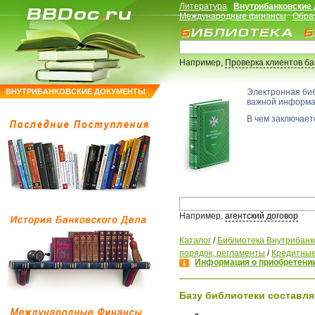
Литература
Внутрибанковские
Международные финансы
Обра
Например,
Проверка клиентов б
ВНУТРИБАНКОВСКИЕ ДОКУМЕНТЫ
Электронная би
важной информ
В чем заключаетс
Например,
агентский договор
Каталог
/
Библиотека Внутрибанк
порядок, регламенты
/
Кредитные
Информация о приобретении
Базу библиотеки составля