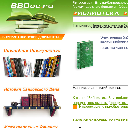
Литература
Внутрибанковские
Международные финансы
Обра
Например,
Проверка клиентов б
ВНУТРИБАНКОВСКИЕ ДОКУМЕНТЫ
Электронная би
важной информ
В чем заключаетс
Например,
агентский договор
Каталог
/
Библиотека Внутрибанк
порядок, регламенты
/
Кредитные
Информация о приобретении
Базу библиотеки составля