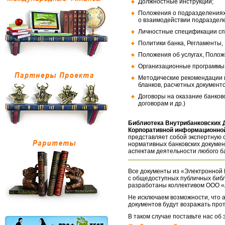
Должностные инструкции;
Положения о подразделениях
о взаимодействии подраздел
Личностные спецификации сп
Политики банка, Регламенты,
Положения об услугах, Полож
Организационные программы, 
Методические рекомендации и
бланков, расчетных документо
Договоры на оказание банков
договорам и др.)
Библиотека Внутрибанковских 
Корпоративной информационной
представляет собой экспертную 
нормативных банковских докумен
аспектам деятельности любого б
Все документы из «Электронной 
с общедоступных публичных библ
разработаны коллективом ООО «
Не исключаем возможности, что а
документов будут возражать про
В таком случае поставьте нас об