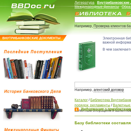
Литература
Внутрибанковские
Международные финансы
Обра
Например,
Проверка клиентов б
ВНУТРИБАНКОВСКИЕ ДОКУМЕНТЫ
Электронная би
важной информ
В чем заключаетс
Например,
агентский договор
Каталог
/
Библиотека Внутрибанк
порядок, регламенты
/
Валютные 
Информация о приобретении
валютным операциям и валютно
Базу библиотеки составля