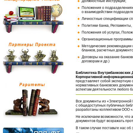
Должностные инструкции;
Положения о подразделениях
о взаимодействии подраздел
Личностные спецификации сп
Политики банка, Регламенты,
Положения об услугах, Полож
Организационные программы, 
Методические рекомендации и
бланков, расчетных документо
Договоры на оказание банков
договорам и др.)
Библиотека Внутрибанковских 
Корпоративной информационной
представляет собой экспертную 
нормативных банковских докумен
аспектам деятельности любого б
Все документы из «Электронной 
с общедоступных публичных библ
разработаны коллективом ООО «
Не исключаем возможности, что а
документов будут возражать про
В таком случае поставьте нас об