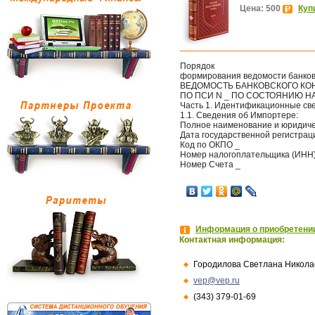
Цена: 500
Куп
Порядок
формирования ведомости банков
ВЕДОМОСТЬ БАНКОВСКОГО КО
ПО ПСИ N _ ПО СОСТОЯНИЮ НА 
Часть 1. Идентификационные св
1.1. Сведения об Импортере:
Полное наименование и юридиче
Дата государственной регистраци
Код по ОКПО _
Номер налогоплательщика (ИНН)
Номер Счета _
Информация о приобретении
Контактная информация:
Городилова Светлана Никола
vep@vep.ru
(343) 379-01-69