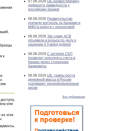
07.08.2026
ЦБ назвал причину
дефицита ликвидности у
ложения
российских банков
06.08.2026
Правительство
усилило контроль за банками и
МФО в работе с просрочкой
аций;
06.08.2026
Экс-главу АСВ
объявили в розыск по делу о
хищении 4,3 млрд рублей
Образцы
06.08.2026
С октября СБП
я к
позволит пополнять счета в
банках через сторонние
банкоматы
06.08.2026
ЦБ: темпы роста
и
денежной массы в России
их
усиливают проинфляционные
всем
риски
Все публикации
 доступа,
ену или
 из этих
».
окументы.