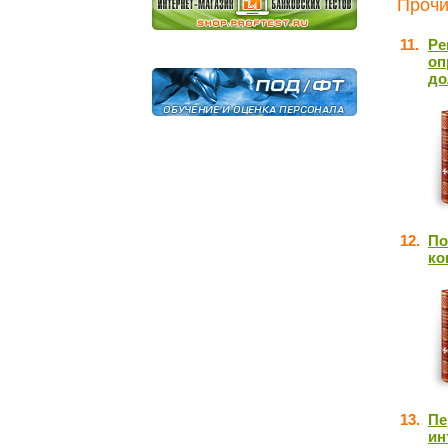
Прочи
11.
Ре
оп
до
12.
По
ко
13.
Пе
ин