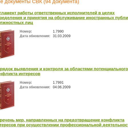
е документы СВК (94 документа)
гламент работы ответственных исполнителей в целях
ределения и принятия на обслуживание иностранных публ
лжностных лиц
Номер:
1.7990
Дата обновления:
31.03.2009
рядок выявления и контроля за областями потенциального
нфликта интересов
Номер:
1.7991
Дата обновления:
04.06.2009
речень мер, направленных на предотвращение конфликта
тересов при осуществлении профессиональной деятельнос