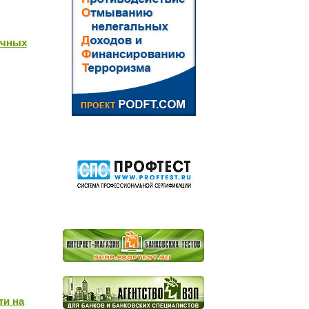
ичных
ти на