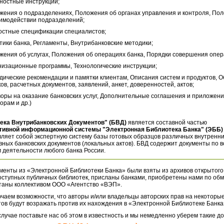
ностные инструкции;
жения о подразделениях, Положения об органах управления и контроля, По
аимодействии подразделений;
остные спецификации специалистов;
тики банка, Регламенты, Внутрибанковские методики;
жения об услугах, Положения об операциях банка, Порядки совершения опер
низационные программы, Технологические инструкции;
дические рекомендации и памятки клиентам, Описания систем и продуктов, 
ов, расчетных документов, заявлений, анкет, доверенностей, актов;
воры на оказание банковских услуг, Дополнительные соглашения и приложени
орам и др.)
ека Внутрибанковских Документов" (БВД)
является составной частью
тивной информационной системы "Электронная Библиотека Банка" (ЭББ)
ляет собой экспертную систему базы готовых образцов различных внутренн
ных банковских документов (локальных актов). БВД содержит документы по 
 деятельности любого банка России.
менты из «Электронной Библиотеки Банка» были взяты из архивов открытого
оступных публичных библиотек, присланы банками, приобретены нами по обм
таны коллективом ООО «Агентство «ВЭП».
чаем возможности, что авторы и/или владельцы авторских прав на некоторые
ов будут возражать против их нахождения в «Электронной Библиотеке Банка
случае поставьте нас об этом в известность и мы немедленно уберем такие д