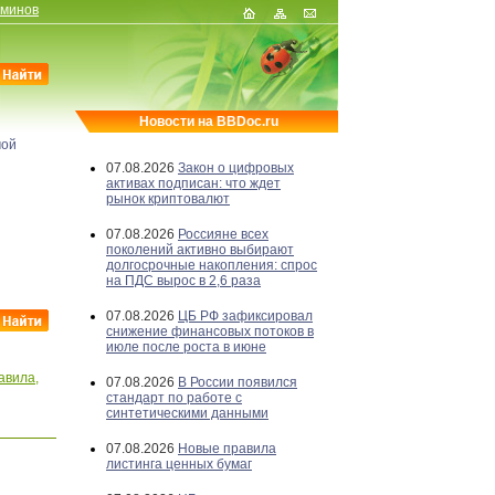
рминов
Новости на BBDoc.ru
мой
07.08.2026
Закон о цифровых
активах подписан: что ждет
рынок криптовалют
07.08.2026
Россияне всех
поколений активно выбирают
долгосрочные накопления: спрос
на ПДС вырос в 2,6 раза
07.08.2026
ЦБ РФ зафиксировал
снижение финансовых потоков в
июле после роста в июне
авила,
07.08.2026
В России появился
стандарт по работе с
синтетическими данными
07.08.2026
Новые правила
листинга ценных бумаг