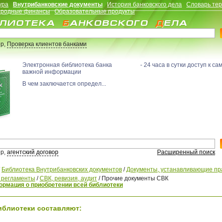
ура
Внутрибанковские документы
История банковского дела
Словарь те
родные финансы
Образовательные продукты
р,
Проверка клиентов банками
Электронная библиотека банка - 24 часа в сутки доступ к са
важной информации
В чем заключается определ...
р,
агентский договор
Расширенный поиск
/
Библиотека Внутрибанковских документов
/
Документы, устанавливающие пр
, регламенты
/
СВК, ревизия, аудит
/
Прочие документы СВК
рмация о приобретении всей библиотеки
иблиотеки составляют: