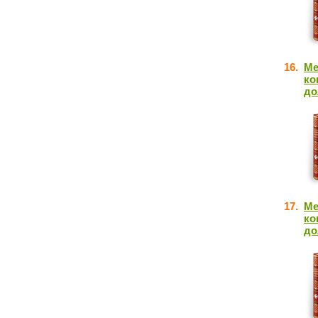
16.
Ме
ко
до
17.
Ме
ко
до