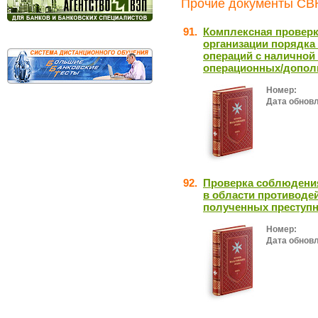
Прочие документы СВК
91.
Комплексная проверк
организации порядка 
операций с наличной
операционных/дополн
Номер:
Дата обнов
92.
Проверка соблюдения
в области противоде
полученных преступн
Номер:
Дата обнов