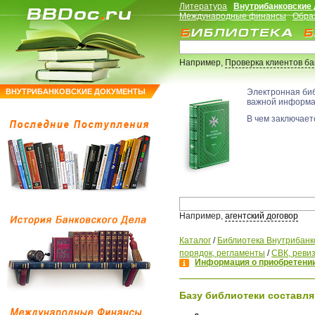
Литература
Внутрибанковские
Международные финансы
Обра
Например,
Проверка клиентов б
ВНУТРИБАНКОВСКИЕ ДОКУМЕНТЫ
Электронная би
важной информ
В чем заключаетс
Например,
агентский договор
Каталог
/
Библиотека Внутрибанк
порядок, регламенты
/
СВК, ревиз
Информация о приобретении
Базу библиотеки составля