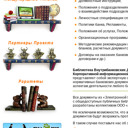
Должностные инструкции;
Положения о подразделениях
о взаимодействии подраздел
Личностные спецификации сп
Политики банка, Регламенты,
Положения об услугах, Полож
Организационные программы, 
Методические рекомендации и
бланков, расчетных документо
Договоры на оказание банков
договорам и др.)
Библиотека Внутрибанковских 
Корпоративной информационной
представляет собой экспертную 
нормативных банковских докумен
аспектам деятельности любого б
Все документы из «Электронной 
с общедоступных публичных библ
разработаны коллективом ООО «
Не исключаем возможности, что а
документов будут возражать про
В таком случае поставьте нас об