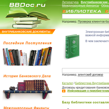
Литература
Внутрибанковские
Международные финансы
Обра
Например,
Проверка клиентов б
ВНУТРИБАНКОВСКИЕ ДОКУМЕНТЫ
Электронная би
важной информ
В чем заключаетс
Например,
агентский договор
Каталог
/
Библиотека Внутрибанк
Договоры кредитования банковск
Информация о приобретении
Базу библиотеки составля