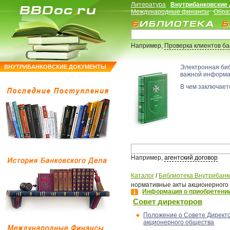
Литература
Внутрибанковские
Международные финансы
Обра
Например,
Проверка клиентов б
ВНУТРИБАНКОВСКИЕ ДОКУМЕНТЫ
Электронная би
важной информ
В чем заключаетс
Например,
агентский договор
Каталог
/
Библиотека Внутрибанк
нормативные акты акционерного
Информация о приобретении
Совет директоров
Положение о Совете Директ
акционерного общества