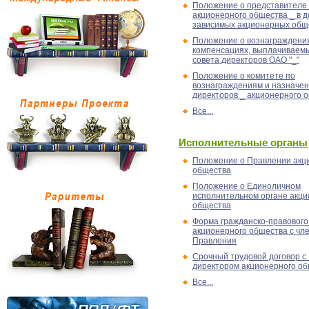
Положение о представителе
акционерного общества _ в д
зависимых акционерных общ
Положение о вознаграждени
компенсациях, выплачиваем
совета директоров ОАО "_"
Положение о комитете по
вознаграждениям и назначен
директоров _ акционерного о
Все...
Исполнительные органы
Положение о Правлении акц
общества
Положение о Единоличном
исполнительном органе акци
общества
Форма гражданско-правового
акционерного общества с чл
Правления
Срочный трудовой договор с
директором акционерного о
Все...