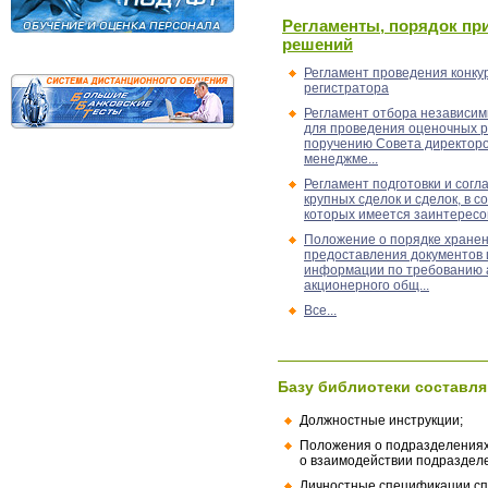
Регламенты, порядок пр
решений
Регламент проведения конку
регистратора
Регламент отбора независи
для проведения оценочных р
поручению Cовета директоро
менеджме...
Регламент подготовки и согл
крупных сделок и сделок, в 
которых имеется заинтересо
Положение о порядке хранен
предоставления документов 
информации по требованию 
акционерного общ...
Все...
Базу библиотеки составля
Должностные инструкции;
Положения о подразделениях
о взаимодействии подраздел
Личностные спецификации сп