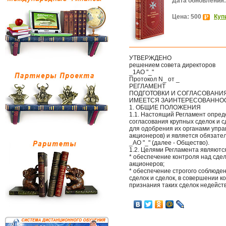
Дата обновления:
Цена: 500
Куп
УТВЕРЖДЕНО
решением совета директоров
_1АО "_"
Протокол N_ от _
РЕГЛАМЕНТ
ПОДГОТОВКИ И СОГЛАСОВАНИЯ
ИМЕЕТСЯ ЗАИНТЕРЕСОВАННО
1. ОБЩИЕ ПОЛОЖЕНИЯ
1.1. Настоящий Регламент опред
согласования крупных сделок и 
для одобрения их органами упра
акционеров) и является обязате
_АО "_" (далее - Общество).
1.2. Целями Регламента являютс
* обеспечение контроля над сд
акционеров;
* обеспечение строгого соблюде
сделок и сделок, в совершении 
признания таких сделок недейст