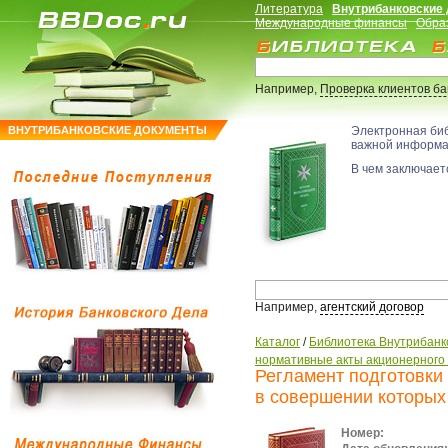
Литература
Внутрибанковские
Международные финансы
Обра
Например,
Проверка клиентов б
ВНУТРИБАНКОВСКИЕ ДОКУМЕНТЫ
Электронная би
важной информ
В чем заключаетс
Например,
агентский договор
Каталог
/
Библиотека Внутрибанк
нормативные акты акционерного
Регламент подготовки 
в совершении которых
Номер: