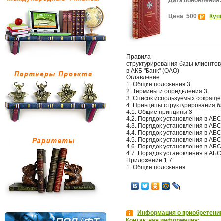
Дата обновления:
Цена: 500
Куп
Правила
структурирования базы клиентов
в АКБ "Банк" (ОАО)
Оглавление
1. Общие положения 3
2. Термины и определения 3
3. Список используемых сокраще
4. Принципы структурирования б
4.1. Общие принципы 3
4.2. Порядок установления в АБС
4.3. Порядок установления в АБС
4.4. Порядок установления в АБ
4.5. Порядок установления в АБ
4.6. Порядок установления в АБ
4.7. Порядок установления в АБ
Приложение 1 7
1. Общие положения
Информация о приобретении
Контактная информация: