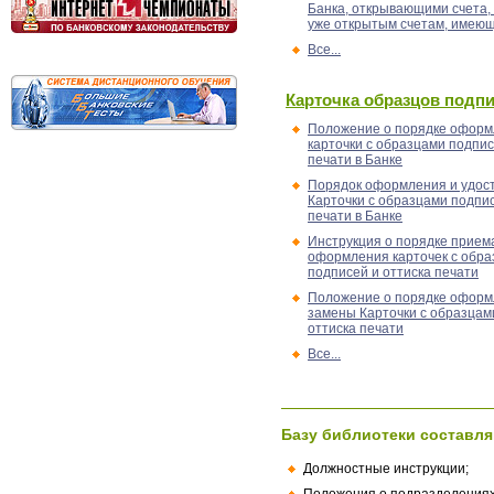
Банка, открывающими счета, 
уже открытым счетам, имеющ
Все...
Карточка образцов подп
Положение о порядке офор
карточки с образцами подпис
печати в Банке
Порядок оформления и удос
Карточки с образцами подпис
печати в Банке
Инструкция о порядке прием
оформления карточек с обр
подписей и оттиска печати
Положение о порядке оформ
замены Карточки с образцам
оттиска печати
Все...
Базу библиотеки составля
Должностные инструкции;