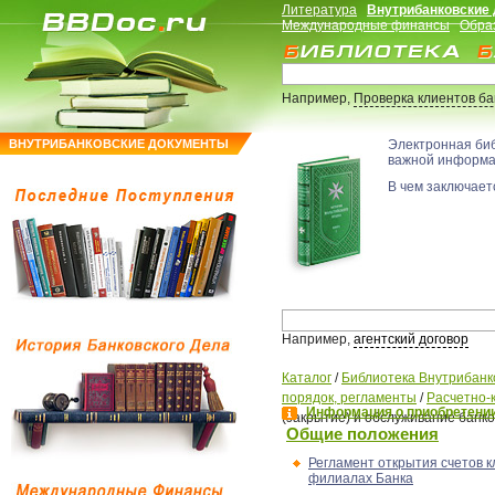
Литература
Внутрибанковские
Международные финансы
Обра
Например,
Проверка клиентов б
ВНУТРИБАНКОВСКИЕ ДОКУМЕНТЫ
Электронная би
важной информ
В чем заключаетс
Например,
агентский договор
Каталог
/
Библиотека Внутрибанк
порядок, регламенты
/
Расчетно-
Информация о приобретении
(закрытие) и обслуживание банко
Общие положения
Регламент открытия счетов к
филиалах Банка