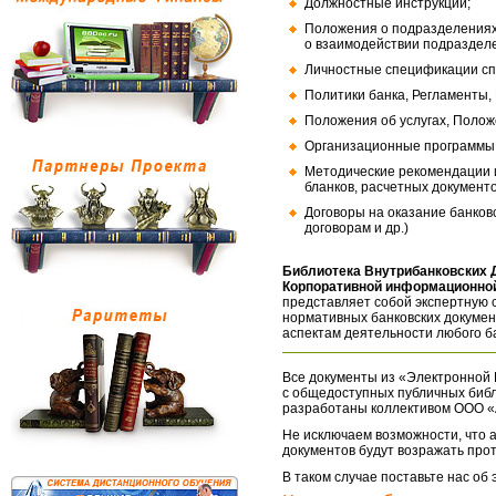
Должностные инструкции;
Положения о подразделениях
о взаимодействии подраздел
Личностные спецификации сп
Политики банка, Регламенты,
Положения об услугах, Полож
Организационные программы, 
Методические рекомендации и
бланков, расчетных документо
Договоры на оказание банков
договорам и др.)
Библиотека Внутрибанковских 
Корпоративной информационной
представляет собой экспертную 
нормативных банковских докумен
аспектам деятельности любого б
Все документы из «Электронной 
с общедоступных публичных библ
разработаны коллективом ООО «
Не исключаем возможности, что а
документов будут возражать про
В таком случае поставьте нас об