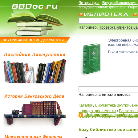
Литература
Внутрибанковские
Международные финансы
Обра
Например,
Проверка клиентов б
ВНУТРИБАНКОВСКИЕ ДОКУМЕНТЫ
Электронная би
важной информ
В чем заключаетс
Например,
агентский договор
Каталог
/
Библиотека Внутрибанк
порядок, регламенты
/
Расчетно-
Информация о приобретении
(закрытие) и обслуживание банко
Базу библиотеки составля