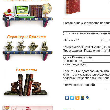
Соглашение о количестве подпи
___________________________
(полное наименование организа
г. Москва " "_____________20__ г.
Коммерческий Банк "БАНК" (Обще
Председателя Правления г-на ФИ
___________________________
далее Клиент, в лице _______
на основании _________________
нижеследующем:
Клиент и Банк договорились, что
Клиентом, указывается следующе
содержащих распоряжение Клие
___________________________
(количество подписей)
_________________________ _