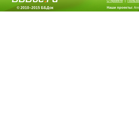
О проекте
|
Пользо
© 2010–2015 ББДок
Наши проекты:
Аг