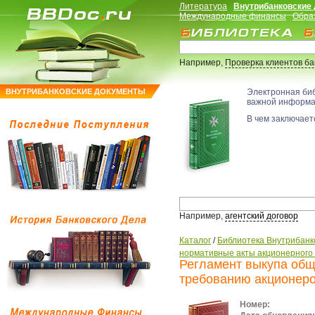
Литература
Внутрибанковские
Международные финансы
Обра
Например,
Проверка клиентов б
ВНУТРИБАНКОВСКИЕ ДОКУМЕНТЫ
Электронная би
важной информ
В чем заключаетс
Например,
агентский договор
Каталог
/
Библиотека Внутрибанк
нормативные акты акционерного
Регламент выкупа общ
требованию акционер
Номер: