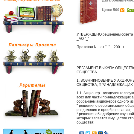
Дата обновления:
Цена: 500
Куп
УТВЕРЖДЕНО решением совета 
_АО "_"
Протокол N _ от "_" _ 200_ г.
РЕГЛАМЕНТ ВЫКУПА ОБЩЕСТВ
ОБЩЕСТВА
1. ВОЗНИКНОВЕНИЕ У АКЦИОН
ОБЩЕСТВА, ПРИНАДЛЕЖАЩИХ 
1.1. Акционер - владелец голос
всех или части принадлежащих а
собранием акционеров одного и
* решения о реорганизации обще
разделения и преобразования;
* решения об одобрении крупной
которых является имущество ст
общества;