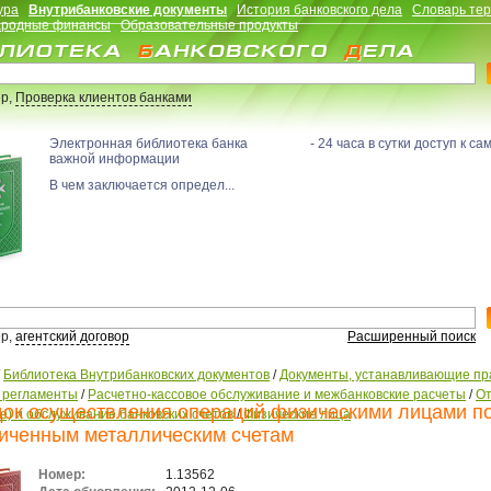
ура
Внутрибанковские документы
История банковского дела
Словарь те
родные финансы
Образовательные продукты
р,
Проверка клиентов банками
Электронная библиотека банка - 24 часа в сутки доступ к са
важной информации
В чем заключается определ...
р,
агентский договор
Расширенный поиск
/
Библиотека Внутрибанковских документов
/
Документы, устанавливающие пр
, регламенты
/
Расчетно-кассовое обслуживание и межбанковские расчеты
/
От
ок осуществления операций физическими лицами п
е) и обслуживание банковских счетов
/
Физические лица
иченным металлическим счетам
Номер:
1.13562