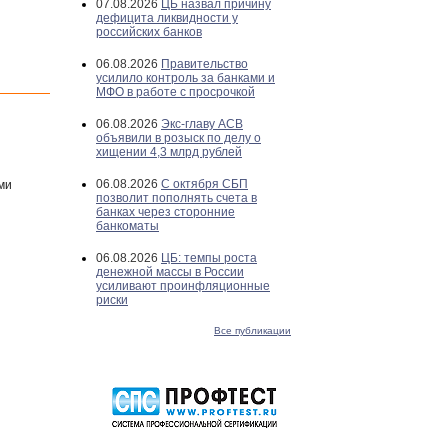
07.08.2026
ЦБ назвал причину
дефицита ликвидности у
российских банков
06.08.2026
Правительство
усилило контроль за банками и
МФО в работе с просрочкой
06.08.2026
Экс-главу АСВ
объявили в розыск по делу о
хищении 4,3 млрд рублей
06.08.2026
С октября СБП
ми
позволит пополнять счета в
банках через сторонние
банкоматы
06.08.2026
ЦБ: темпы роста
денежной массы в России
усиливают проинфляционные
риски
Все публикации