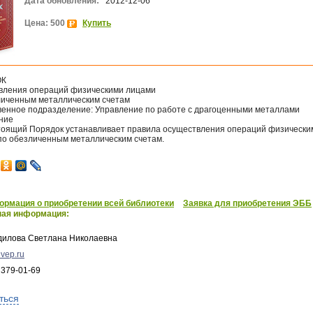
Дата обновления:
2012-12-06
Цена: 500
Купить
ОК
вления операций физическими лицами
личенным металлическим счетам
венное подразделение: Управление по работе с драгоценными металлами
ение
стоящий Порядок устанавливает правила осуществления операций физически
по обезличенным металлическим счетам.
рмация о приобретении всей библиотеки
Заявка для приобретения ЭББ
ная информация:
дилова Светлана Николаевна
vep.ru
 379-01-69
ться