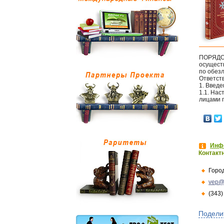
ПОРЯД
осущест
по обез
Ответст
1. Введ
1.1. На
лицами 
Инфо
Контакт
Горо
vep@
(343)
Подели