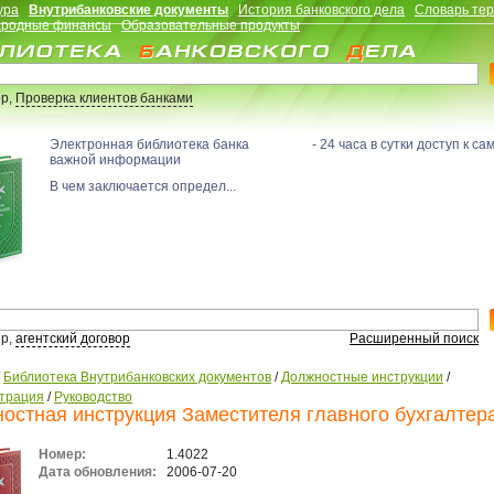
ура
Внутрибанковские документы
История банковского дела
Словарь те
родные финансы
Образовательные продукты
р,
Проверка клиентов банками
Электронная библиотека банка - 24 часа в сутки доступ к са
важной информации
В чем заключается определ...
р,
агентский договор
Расширенный поиск
/
Библиотека Внутрибанковских документов
/
Должностные инструкции
/
трация
/
Руководство
остная инструкция Заместителя главного бухгалтер
Номер:
1.4022
Дата обновления:
2006-07-20