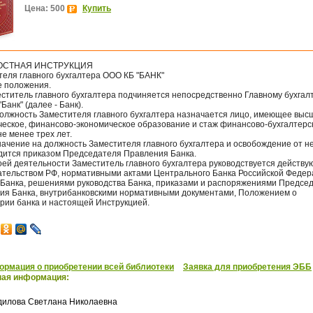
Цена: 500
Купить
СТНАЯ ИНСТРУКЦИЯ
теля главного бухгалтера ООО КБ "БАНК"
е положения.
еститель главного бухгалтера подчиняется непосредственно Главному бухгал
Банк" (далее - Банк).
 должность Заместителя главного бухгалтера назначается лицо, имеющее выс
ческое, финансово-экономическое образование и стаж финансово-бухгалтерс
е менее трех лет.
начение на должность Заместителя главного бухгалтера и освобождение от н
дится приказом Председателя Правления Банка.
воей деятельности Заместитель главного бухгалтера руководствуется действ
ательством РФ, нормативными актами Центрального Банка Российской Федер
 Банка, решениями руководства Банка, приказами и распоряжениями Предсе
ия Банка, внутрибанковскими нормативными документами, Положением о
ерии банка и настоящей Инструкцией.
рмация о приобретении всей библиотеки
Заявка для приобретения ЭББ
ная информация:
дилова Светлана Николаевна