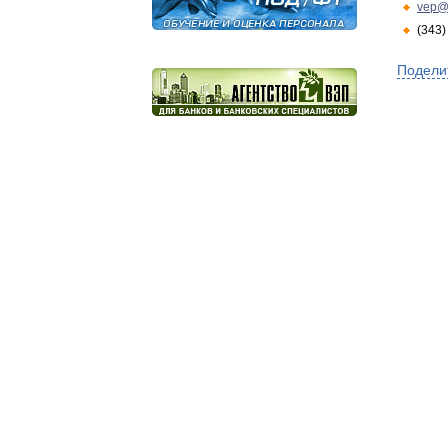
vep@
(343)
Подели