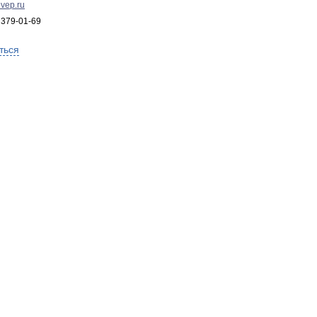
vep.ru
 379-01-69
ться