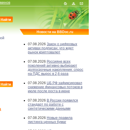
рминов
Новости на BBDoc.ru
мой
07.08.2026
Закон о цифровых
активах подписан: что ждет
рынок криптовалют
07.08.2026
Россияне всех
поколений активно выбирают
долгосрочные накопления: спрос
на ПДС вырос в 2,6 раза
07.08.2026
ЦБ РФ зафиксировал
снижение финансовых потоков в
июле после роста в июне
07.08.2026
В России появился
стандарт по работе с
а
синтетическими данными
07.08.2026
Новые правила
листинга ценных бумаг