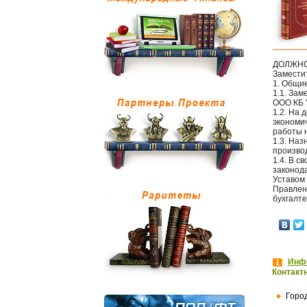
ДОЛЖНО
Замести
1. Общи
1.1. Зам
ООО КБ "
1.2. На
экономи
работы н
1.3. Наз
произво
1.4. В с
законод
Уставом
Правлен
бухгалт
Инфо
Контакт
Горо