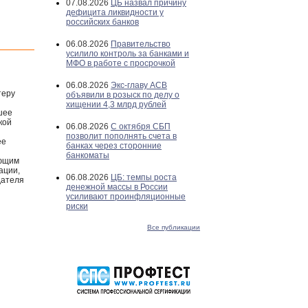
07.08.2026
ЦБ назвал причину
дефицита ликвидности у
российских банков
06.08.2026
Правительство
усилило контроль за банками и
МФО в работе с просрочкой
06.08.2026
Экс-главу АСВ
теру
объявили в розыск по делу о
хищении 4,3 млрд рублей
шее
кой
06.08.2026
С октября СБП
позволит пополнять счета в
ее
банках через сторонние
банкоматы
ующим
ации,
06.08.2026
ЦБ: темпы роста
дателя
денежной массы в России
усиливают проинфляционные
риски
Все публикации