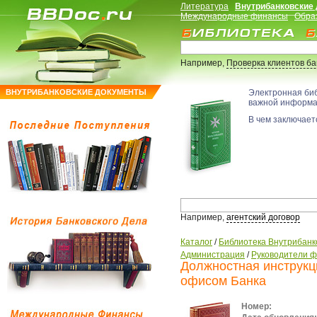
Литература
Внутрибанковские
Международные финансы
Обра
Например,
Проверка клиентов б
ВНУТРИБАНКОВСКИЕ ДОКУМЕНТЫ
Электронная би
важной информ
В чем заключаетс
Например,
агентский договор
Каталог
/
Библиотека Внутрибанк
Администрация
/
Руководители ф
Должностная инструк
офисом Банка
Номер: