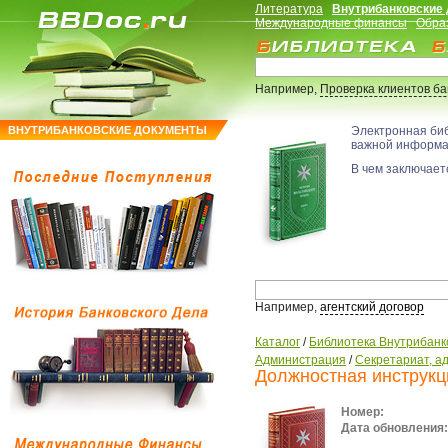
Литература
Внутрибанковские
Международные финансы
Обра
Например,
Проверка клиентов б
ВНУТРИБАНКОВСКИЕ ДОКУМЕНТЫ
Электронная би
важной информ
В чем заключаетс
Например,
агентский договор
Каталог
/
Библиотека Внутрибанк
Администрация
/
Секретариат, а
Должностная инструкц
Номер:
Дата обновления: