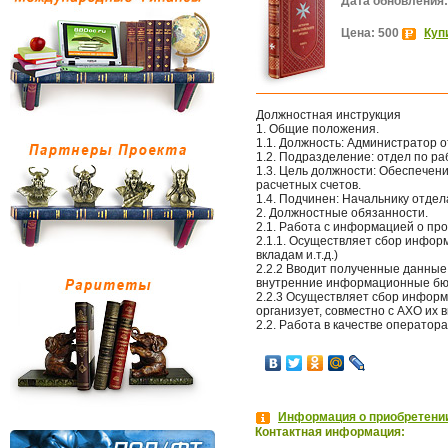
Дата обновления:
Цена: 500
Куп
Должностная инструкция
1. Общие положения.
1.1. Должность: Администратор о
1.2. Подразделение: отдел по ра
1.3. Цель должности: Обеспечен
расчетных счетов.
1.4. Подчинен: Начальнику отдел
2. Должностные обязанности.
2.1. Работа с информацией о прод
2.1.1. Осуществляет сбор инфор
вкладам и.т.д.)
2.2.2 Вводит полученные данные
внутренние информационные бюл
2.2.3 Осуществляет сбор информ
организует, совместно с АХО их 
2.2. Работа в качестве оператора c
Информация о приобретении
Контактная информация: