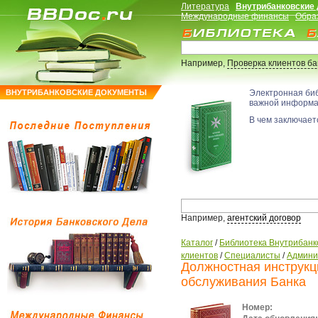
Литература
Внутрибанковские
Международные финансы
Обра
Например,
Проверка клиентов б
ВНУТРИБАНКОВСКИЕ ДОКУМЕНТЫ
Электронная би
важной информ
В чем заключаетс
Например,
агентский договор
Каталог
/
Библиотека Внутрибанк
клиентов
/
Специалисты
/
Админи
Должностная инструкц
обслуживания Банка
Номер: