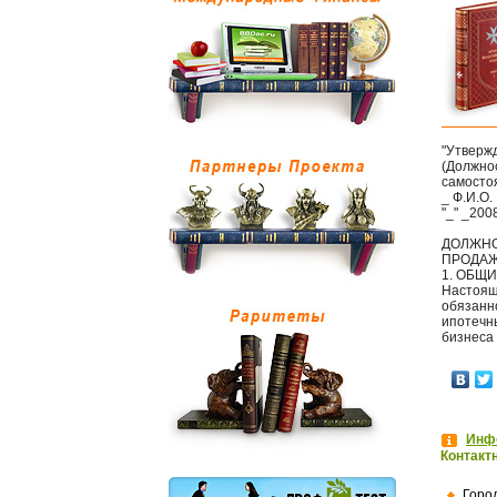
"Утверж
(Должно
самосто
_ Ф.И.О.
"_" _2008
ДОЛЖНО
ПРОДАЖ
1. ОБЩ
Настоящ
обязанн
ипотечн
бизнеса 
Инфо
Контакт
Горо