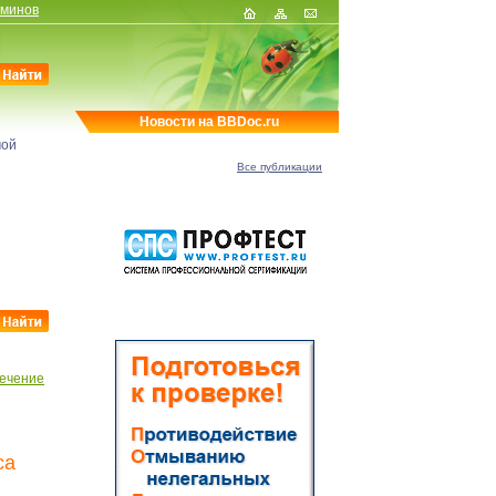
рминов
Новости на BBDoc.ru
мой
Все публикации
ечение
са