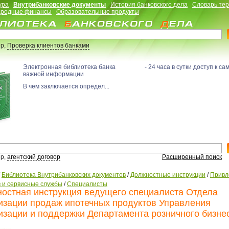
ура
Внутрибанковские документы
История банковского дела
Словарь те
родные финансы
Образовательные продукты
р,
Проверка клиентов банками
Электронная библиотека банка - 24 часа в сутки доступ к са
важной информации
В чем заключается определ...
р,
агентский договор
Расширенный поиск
/
Библиотека Внутрибанковских документов
/
Должностные инструкции
/
Привл
в и сервисные службы
/
Специалисты
остная инструкция ведущего специалиста Отдела
изации продаж ипотечных продуктов Управления
изации и поддержки Департамента розничного бизне