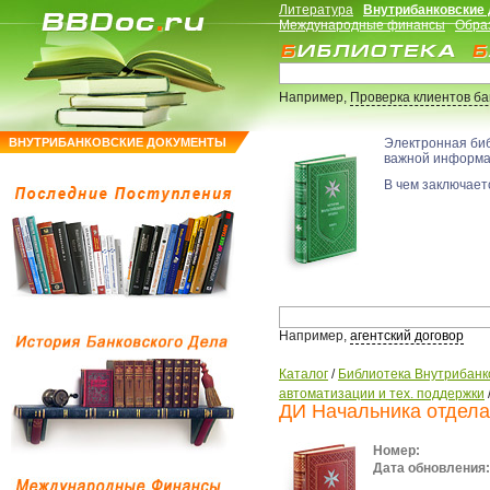
Литература
Внутрибанковские
Международные финансы
Обра
Например,
Проверка клиентов б
ВНУТРИБАНКОВСКИЕ ДОКУМЕНТЫ
Электронная би
важной информ
В чем заключаетс
Например,
агентский договор
Каталог
/
Библиотека Внутрибанк
автоматизации и тех. поддержки
ДИ Начальника отдела
Номер:
Дата обновления: