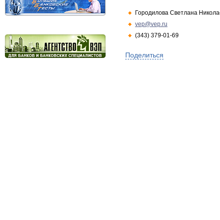
Городилова Светлана Никола
vep@vep.ru
(343) 379-01-69
Поделиться