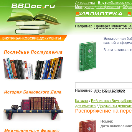
Литература
Внутрибанковские
Международные финансы
Обра
Например,
Проверка клиентов б
ВНУТРИБАНКОВСКИЕ ДОКУМЕНТЫ
Электронная би
важной информ
В чем заключаетс
Например,
агентский договор
Каталог
/
Библиотека Внутрибанк
для клиента
/
Документы депозит
Распоряжение на пере
Номер:
Дата обновления: