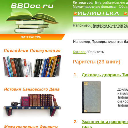
Литература
Внутрибанковские 
Международные финансы
Обра
Например,
Проверка клиентов б
ЛИТЕРАТУРА
Например,
Проверка клиентов б
Каталог
/
Раритеты
Раритеты (23 книги)
1.
Докладъ дворянъ Тиф
Докла
начал
Тифли
октяб
Тифлис
2.
Узаконенiя и распоря
годъ