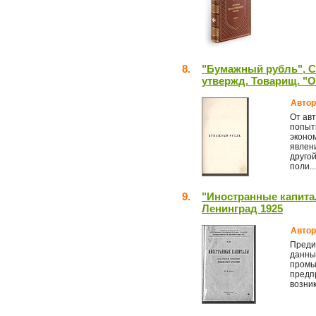
8.
"Бумажный рубль", С
утвержд. Товарищ. "О
Автор
От ав
попыт
эконом
явлени
друго
поли...
9.
"Иностранные капита
Ленинград 1925
Автор
Преди
данны
промы
предп
возник