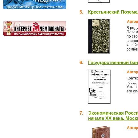
5.
Крестьянский Позем
Автор
В ряд
Позем
по св
влияни
хозяйс
сомнен
6.
Государственный бан
Автор
Кратк
Госуд.
Устав 
его оп
7.
Экономическая Россия
начале XX века, Моск
Автор