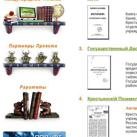
Книга
банке
Кресть
отдел
учреж
3.
Государственный Дво
Госуд
кредит
повес
табли
Госуда
района
4.
Крестьянскiй Поземе
Автор
Крест
учреж
Росси
частно
особен