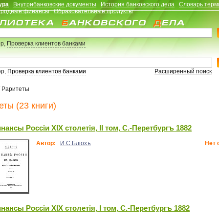
ура
Внутрибанковские документы
История банковского дела
Словарь терм
родные финансы
Образовательные продукты
р,
Проверка клиентов банками
ер,
Проверка клиентов банками
Расширенный поиск
/
Раритеты
еты (23 книги)
нансы Россiи XIX столетiя, II том, С.-Перетбургъ 1882
Автор:
И.С.Блiохъ
Нет 
нансы Россiи XIX столетiя, I том, С.-Перетбургъ 1882