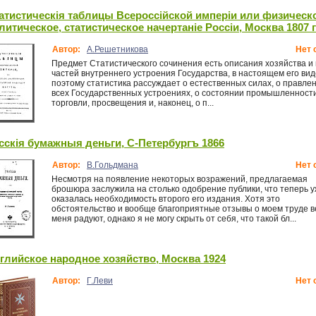
атистическiя таблицы Всероссiйской имперiи или физическо
литическое, статистическое начертанiе Россiи, Москва 1807 
Автор:
А.Решетникова
Нет 
Предмет Статистического сочинения есть описания хозяйства и 
частей внутреннего устроения Государства, в настоящем его вид
поэтому статистика рассуждает о естественных силах, о правлен
всех Государственных устроениях, о состоянии промышленности
торговли, просвещения и, наконец, о п...
сскiя бумажныя деньги, С-Петербургъ 1866
Автор:
В.Гольдмана
Нет 
Несмотря на появление некоторых возражений, предлагаемая
брошюра заслужила на столько одобрение публики, что теперь 
оказалась необходимость второго его издания. Хотя это
обстоятельство и вообще благоприятные отзывы о моем труде 
меня радуют, однако я не могу скрыть от себя, что такой бл...
глийское народное хозяйство, Москва 1924
Автор:
Г.Леви
Нет 