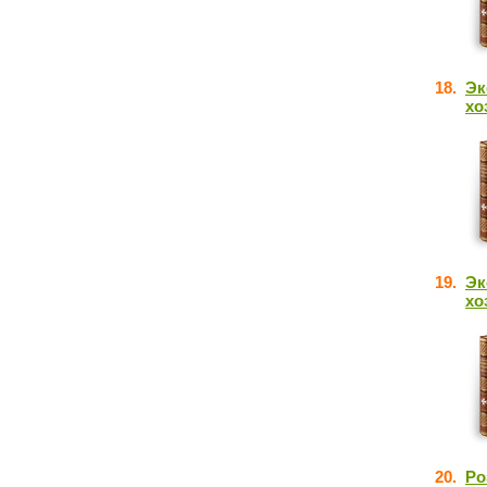
18.
Эк
хо
19.
Эк
хо
20.
Ро