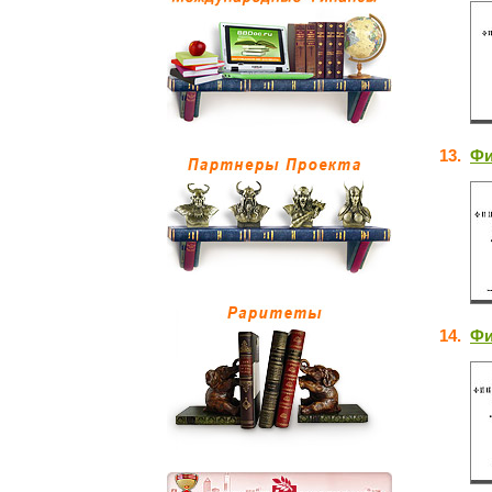
13.
Фи
14.
Фи