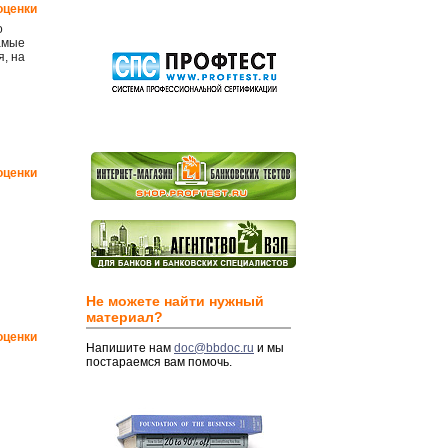
оценки
о
самые
, на
оценки
Не можете найти нужный
материал?
оценки
Напишите нам
doc@bbdoc.ru
и мы
постараемся вам помочь.