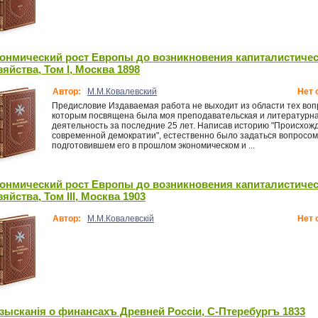
онмический рост Европы до возникновения капиталистичес
зяйства, Том I, Москва 1898
Автор:
М.М.Ковалевский
Нет 
Предисловие Издаваемая работа не выходит из области тех воп
которым посвящена была моя преподавательская и литературн
деятельность за последние 25 лет. Написав историю "Происхож
современной демократии", естественно было задаться вопросом
подготовившем его в прошлом экономическом и ...
онмический рост Европы до возникновения капиталистичес
зяйства, Том III, Москва 1903
Автор:
М.М.Ковалевскiй
Нет 
зысканiя о финансахъ Древней Россiи, С-Птеребургъ 1833