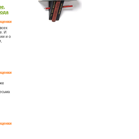
е,
года
оценки
всех
е. И
ии и о
,
оценки
уже
весьма
оценки