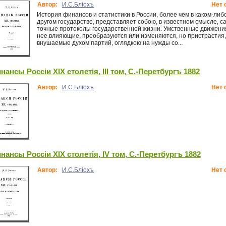
Автор:
И.С.Блiохъ
Нет 
История финансов и статистики в России, более чем в каком-либ
другом государстве, представляет собою, в известном смысле, 
точные протоколы государственной жизни. Умственные движения
нее влияющие, преобразуются или изменяются, но пристрастия,
внушаемые духом партий, оглядкою на нужды со...
нансы Россiи XIX столетiя, III том, С.-Перетбургъ 1882
Автор:
И.С.Блiохъ
Нет 
нансы Россiи XIX столетiя, IV том, С.-Перетбургъ 1882
Автор:
И.С.Блiохъ
Нет 