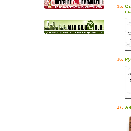
15.
Ст
по
16.
Ру
17.
Ан