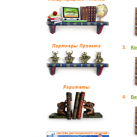
3.
Ко
4.
Бе