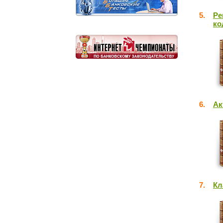
5.
Ре
ко
6.
Ак
7.
Кл