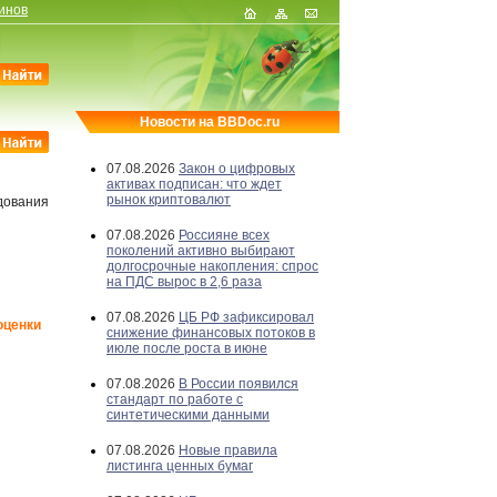
инов
Новости на BBDoc.ru
07.08.2026
Закон о цифровых
активах подписан: что ждет
рынок криптовалют
дования
07.08.2026
Россияне всех
поколений активно выбирают
долгосрочные накопления: спрос
на ПДС вырос в 2,6 раза
07.08.2026
ЦБ РФ зафиксировал
оценки
снижение финансовых потоков в
июле после роста в июне
07.08.2026
В России появился
стандарт по работе с
синтетическими данными
07.08.2026
Новые правила
листинга ценных бумаг