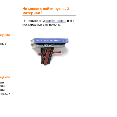
Не можете найти нужный
материал?
Напишите нам
doc@bbdoc.ru
и мы
постараемся вам помочь.
оценки
нных
оценки
 не
мены
ции.
 между