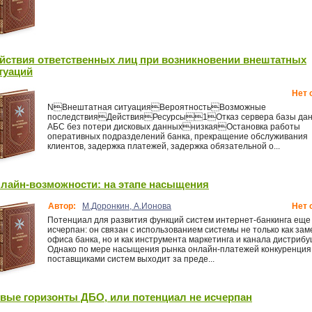
йствия ответственных лиц при возникновении внештатных
туаций
Нет 
NВнештатная ситуацияВероятностьВозможные
последствияДействияРесурсы1Отказ сервера базы да
АБС без потери дисковых данныхнизкаяОстановка работы
оперативных подразделений банка, прекращение обслуживания
клиентов, задержка платежей, задержка обязательной о...
лайн-возможности: на этапе насыщения
Автор:
М.Доронкин, А.Ионова
Нет 
Потенциал для развития функций систем интернет-банкинга еще
исчерпан: он связан с использованием системы не только как за
офиса банка, но и как инструмента маркетинга и канала дистрибу
Однако по мере насыщения рынка онлайн-платежей конкуренция
поставщиками систем выходит за преде...
вые горизонты ДБО, или потенциал не исчерпан