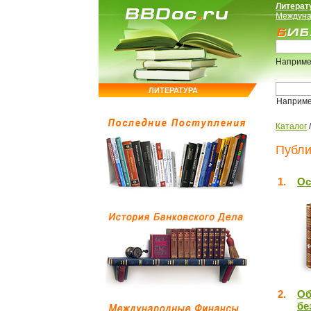
Литерат
Междуна
Наприме
ЛИТЕРАТУРА
Наприм
Каталог
Публи
1.
Ос
2.
Об
бе