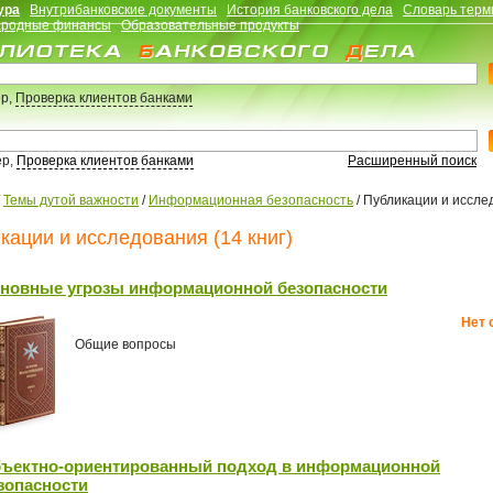
ура
Внутрибанковские документы
История банковского дела
Словарь терм
родные финансы
Образовательные продукты
р,
Проверка клиентов банками
ер,
Проверка клиентов банками
Расширенный поиск
/
Темы дутой важности
/
Информационная безопасность
/
Публикации и иссле
кации и исследования (14 книг)
новные угрозы информационной безопасности
Нет 
Общие вопросы
ъектно-ориентированный подход в информационной
зопасности