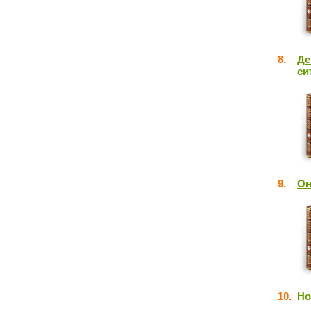
8.
Де
си
9.
Он
10.
Но