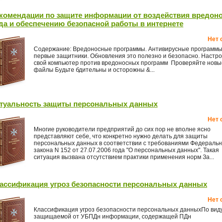
комендации по защите информации от воздействия вредон
да и обеспечению безопасной работы в интернете
Нет 
Содержание: Вредоносные программы. Антивирусные программ
первые защитники. Обновления это полезно и безопасно. Настр
свой компьютер против вредоносных программ Проверяйте новы
файлы Будьте бдительны и осторожны &...
туальность защиты персональных данных
Нет 
Многие руководители предприятий до сих пор не вполне ясно
представляют себе, что конкретно нужно делать для защиты
персональных данных в соответствии с требованиями Федеральн
закона N 152 от 27.07.2006 года "О персональных данных". Такая
ситуация вызвана отсутствием практики применения норм За...
ассификация угроз безопасности персональных данных
Нет 
Классификация угроз безопасности персональных данныхПо вид
защищаемой от УБПДн информации, содержащей ПДн