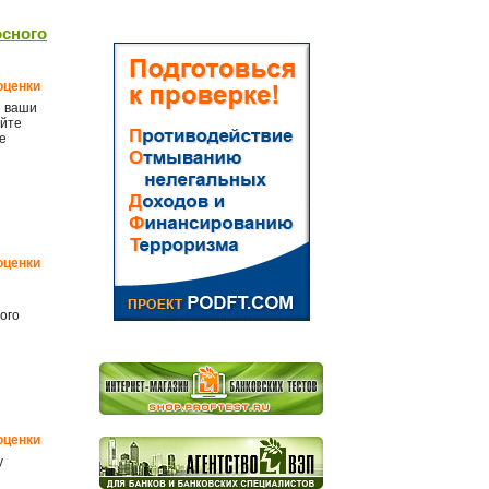
осного
оценки
ы ваши
ойте
е
оценки
ого
оценки
у