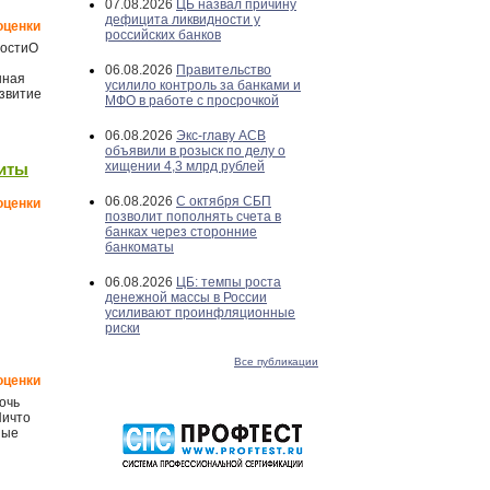
07.08.2026
ЦБ назвал причину
дефицита ликвидности у
оценки
российских банков
ностиО
06.08.2026
Правительство
нная
усилило контроль за банками и
звитие
МФО в работе с просрочкой
06.08.2026
Экс-главу АСВ
объявили в розыск по делу о
хищении 4,3 млрд рублей
щиты
06.08.2026
С октября СБП
оценки
позволит пополнять счета в
банках через сторонние
банкоматы
06.08.2026
ЦБ: темпы роста
денежной массы в России
усиливают проинфляционные
риски
Все публикации
оценки
очь
Ничто
ные