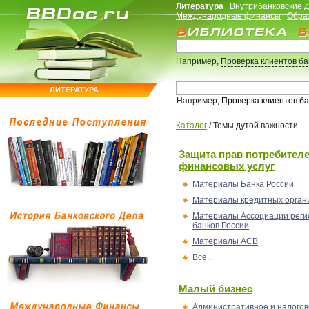
Литература
Внутрибанковские 
Международные финансы
Обра
Например,
Проверка клиентов б
ЛИТЕРАТУРА
Например,
Проверка клиентов б
Каталог
/
Темы дутой важности
Защита прав потребител
финансовых услуг
Материалы Банка России
Материалы кредитных орган
Материалы Ассоциации реги
банков России
Материалы АСВ
Все...
Малый бизнес
Административное и налогов