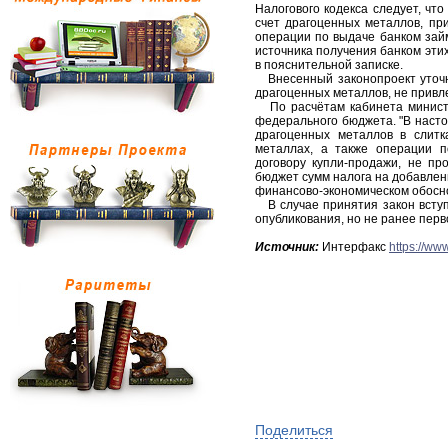
Налогового кодекса следует, чт
счет драгоценных металлов, пр
операции по выдаче банком займ
источника получения банком этих 
в пояснительной записке.
Внесенный законопроект уточн
драгоценных металлов, не привл
По расчётам кабинета министр
федерального бюджета. "В наст
драгоценных металлов в слитка
металлах, а также операции 
договору купли-продажи, не пр
бюджет сумм налога на добавленн
финансово-экономическом обосн
В случае принятия закон вступ
опубликования, но не ранее перв
Источник:
Интерфакс
https://ww
Поделиться