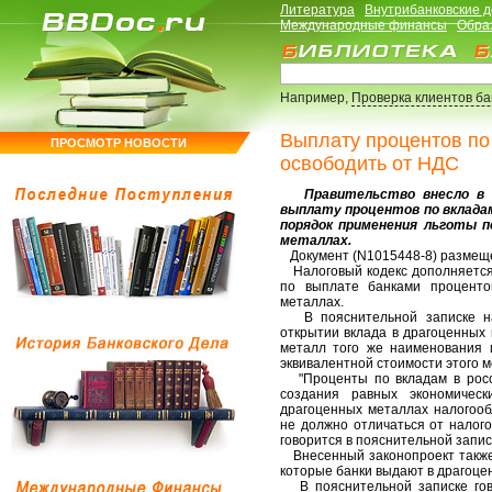
Литература
Внутрибанковские 
Международные финансы
Обра
Например,
Проверка клиентов б
Выплату процентов по
ПРОСМОТР НОВОСТИ
освободить от НДС
Правительство внесло в Г
выплату процентов по вклада
порядок применения льготы п
металлах.
Документ (N1015448-8) размеще
Налоговый кодекс дополняется
по выплате банками процентов
металлах.
В пояснительной записке нап
открытии вклада в драгоценных 
металл того же наименования 
эквивалентной стоимости этого 
"Проценты по вкладам в росси
создания равных экономическ
драгоценных металлах налогооб
не должно отличаться от налого
говорится в пояснительной запис
Внесенный законопроект также 
которые банки выдают в драгоце
В пояснительной записке гово