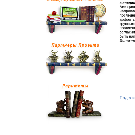
конверт
Ассоциа
направл
последн
дефолты
крупным
правлен
согласи
быть нап
Источни
Подели