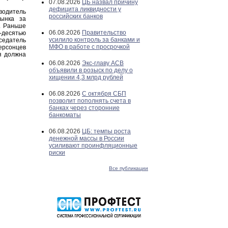
07.08.2026
ЦБ назвал причину
дефицита ликвидности у
водитель
российских банков
рынка за
. Раньше
06.08.2026
Правительство
-десятью
усилило контроль за банками и
седатель
МФО в работе с просрочкой
ерсонцев
я должна
06.08.2026
Экс-главу АСВ
объявили в розыск по делу о
хищении 4,3 млрд рублей
06.08.2026
С октября СБП
позволит пополнять счета в
банках через сторонние
банкоматы
06.08.2026
ЦБ: темпы роста
денежной массы в России
усиливают проинфляционные
риски
Все публикации