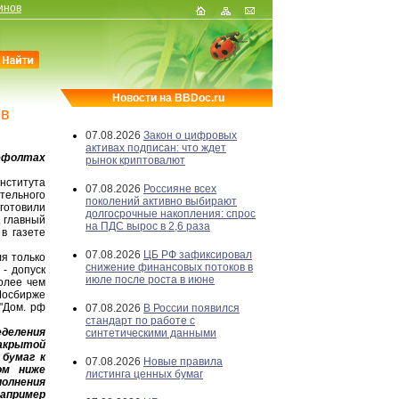
инов
Новости на BBDoc.ru
ев
07.08.2026
Закон о цифровых
активах подписан: что ждет
ефолтах
рынок криптовалют
нститута
07.08.2026
Россияне всех
тельного
поколений активно выбирают
готовили
долгосрочные накопления: спрос
 главный
на ПДС вырос в 2,6 раза
в газете
07.08.2026
ЦБ РФ зафиксировал
ля только
снижение финансовых потоков в
- допуск
июле после роста в июне
олее чем
Мосбирже
"Дом. pф
07.08.2026
В России появился
стандарт по работе с
еделения
синтетическими данными
акрытой
 бумаг к
07.08.2026
Новые правила
ом ниже
листинга ценных бумаг
полнения
апример