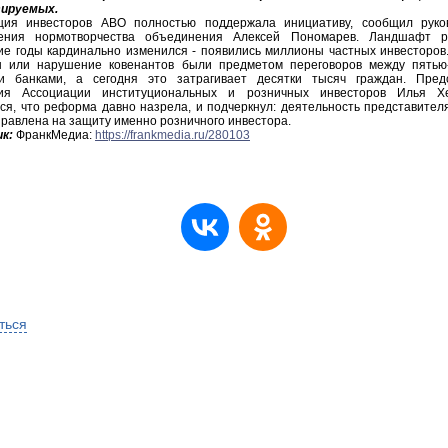
ируемых.
ция инвесторов АВО полностью поддержала инициативу, сообщил руко
ения нормотворчества объединения Алексей Пономарев. Ландшафт 
ие годы кардинально изменился - появились миллионы частных инвесторов
 или нарушение ковенантов были предметом переговоров между пятью
и банками, а сегодня это затрагивает десятки тысяч граждан. Пред
ия Ассоциации институциональных и розничных инвесторов Илья Х
лся, что реформа давно назрела, и подчеркнул: деятельность представител
равлена на защиту именно розничного инвестора.
к:
ФранкМедиа:
https://frankmedia.ru/280103
ться