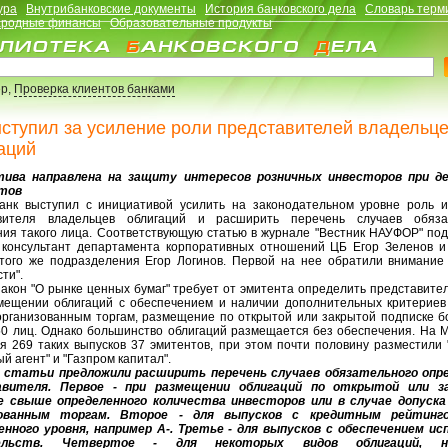
ура
Внутрибанковские документы
История банковского дела
Словарь терм
родные финансы
Образовательные продукты
р,
Проверка клиентов банками
ступил за усиление роли представителей владельц
аций
тива направлена на защиту интересов розничных инвесторов при д
тов
анк выступил с инициативой усилить на законодательном уровне роль и
вителя владельцев облигаций и расширить перечень случаев обяза
ния такого лица. Соответствующую статью в журнале "Вестник НАУФОР" под
 консультант департамента корпоративных отношений ЦБ Егор Зеленов и
 того же подразделения Егор Логинов. Первой на нее обратили внимание 
ти".
акон "О рынке ценных бумаг" требует от эмитента определить представите
мещении облигаций с обеспечением и наличии дополнительных критериев 
 организованным торгам, размещение по открытой или закрытой подписке б
50 лиц. Однако большинство облигаций размещается без обеспечения. На 
ся 269 таких выпусков 37 эмитентов, при этом почти половину разместили 
й агент" и "Газпром капитал".
статьи предложили расширить перечень случаев обязательного опр
авителя. Первое - при размещении облигаций по открытой или з
е свыше определенного количества инвесторов или в случае допуска
зованным торгам. Второе - для выпусков с кредитным рейтинг
енного уровня, например A-. Третье - для выпусков с обеспечением ис
ельств. Четвертое - для некоторых видов облигаций, н