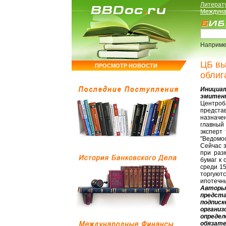
Литерат
Междуна
Наприме
ЦБ вы
ПРОСМОТР НОВОСТИ
облиг
Инициа
эмитен
Центроб
предста
назначе
главный
эксперт
"Ведомос
Сейчас з
при раз
бумаг к
среди 1
торгуют
ипотечны
Авторы 
предст
подписк
органи
определ
обязат