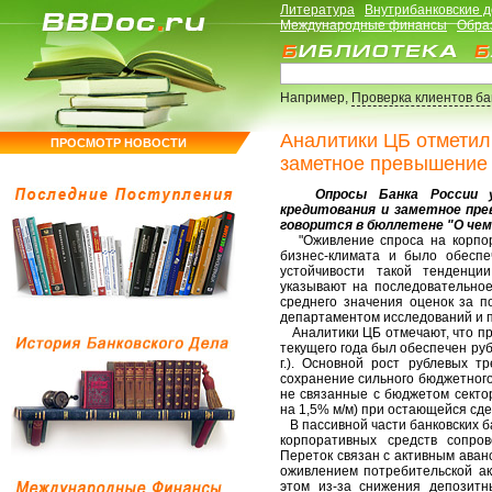
Литература
Внутрибанковские 
Международные финансы
Обра
Например,
Проверка клиентов б
Аналитики ЦБ отметил
ПРОСМОТР НОВОСТИ
заметное превышение 
Опросы Банка России ука
кредитования и заметное прев
говорится в бюллетене "О чем
"Оживление спроса на корпор
бизнес-климата и было обеспе
устойчивости такой тенденци
указывают на последовательно
среднего значения оценок за по
департаментом исследований и 
Аналитики ЦБ отмечают, что пра
текущего года был обеспечен руб
г.). Основной рост рублевых т
сохранение сильного бюджетного
не связанные с бюджетом секто
на 1,5% м/м) при остающейся сд
В пассивной части банковских б
корпоративных средств сопро
Переток связан с активным аван
оживлением потребительской ак
этом из-за снижения депозитн