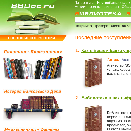
Литература
Внутрибанковские 
Международные финансы
Обра
Например,
Проверка клиентов б
Последние поступлен
ПОСЛЕДНИЕ ПОСТУПЛЕНИЯ
1.
Как в Вашем банке уп
Автор:
Аген
Агентство "ВЭ
узнать, хоро
расчета на од
2.
Библиотеки в век циф
Библиотеки в 
перестают чи
ощутимо повл
предметов, вк
кажется каким