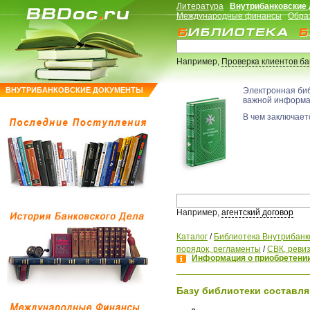
Литература
Внутрибанковские
Международные финансы
Обра
Например,
Проверка клиентов б
ВНУТРИБАНКОВСКИЕ ДОКУМЕНТЫ
Электронная би
важной информ
В чем заключаетс
Например,
агентский договор
Каталог
/
Библиотека Внутрибанк
порядок, регламенты
/
СВК, ревиз
Информация о приобретении
Базу библиотеки составля