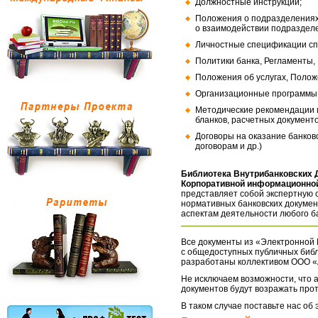
Должностные инструкции;
Положения о подразделениях
о взаимодействии подраздел
Личностные спецификации сп
Политики банка, Регламенты,
Положения об услугах, Полож
Организационные программы, 
Методические рекомендации и
бланков, расчетных документо
Договоры на оказание банков
договорам и др.)
Библиотека Внутрибанковских 
Корпоративной информационной
представляет собой экспертную 
нормативных банковских докумен
аспектам деятельности любого б
Все документы из «Электронной 
с общедоступных публичных библ
разработаны коллективом ООО «
Не исключаем возможности, что а
документов будут возражать про
В таком случае поставьте нас об